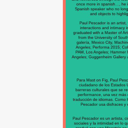
once more in spanish…, he is
Spanish speaker who no long
and objects to highli
Paul Pescador is an artist
interactions and intimacy i
graduated with a Master of Art
from the University of Sou
galería, Mexico City, Machi
Angeles; Performa 2015; Co
PAM, Los Angeles; Hammer 
Angeles; Guggenheim Gallery a
Para Mast on Fig, Paul Pesc
ciudadano de los Estados 
barreras culturales que se re
performance, una vez más e
traducción de idiomas. Como h
Pescador usa disfraces y o
Paul Pescador es un artista, ci
sociales y la intimidad en lo 