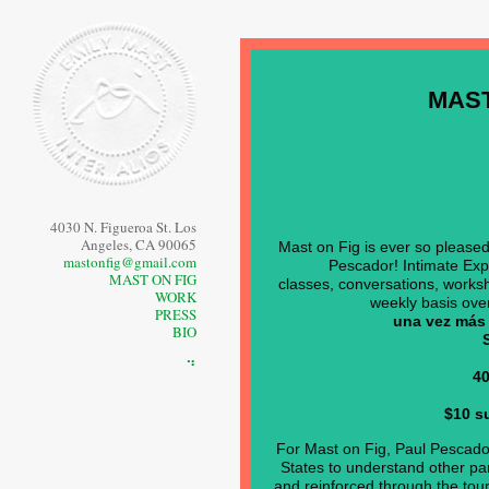
MAST
4030 N. Figueroa St. Los
Angeles, CA 90065
Mast on Fig is ever so pleased 
mastonfig@gmail.com
Pescador! Intimate Exp
MAST ON FIG
classes, conversations, worksho
WORK
weekly basis ove
PRESS
una vez más
BIO
⠙
40
$10 s
For Mast on Fig, Paul Pescador 
States to understand other par
and reinforced through the tour