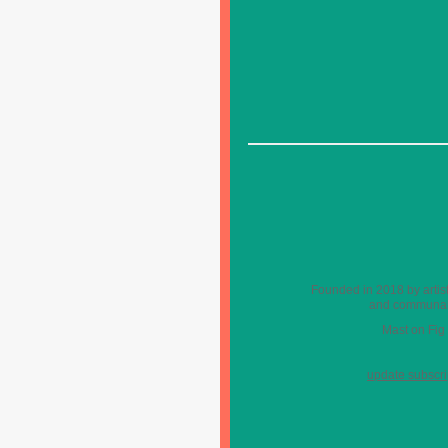
Founded in 2018 by artist
and communal s
Mast on Fig
update subscri