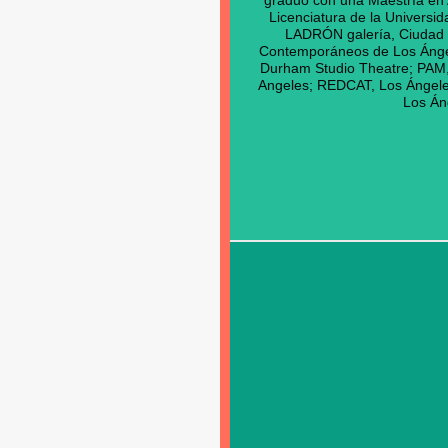
graduó con una Maestría en A
Licenciatura de la Universid
LADRÓN galería, Ciudad d
Contemporáneos de Los Ángel
Durham Studio Theatre; PA
Angeles; REDCAT, Los Ángele
Los Án